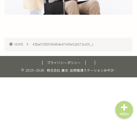
ホーム
みやびについて
HOME
438a010897db404e4f545e52a572ce55_s
訪問看護新規ご相談フォー
ム
プライバシーポリシー
2025–2026 株式会社 優志-訪問看護ステーションみやび-
利用者様の作品
MENU