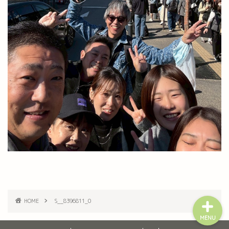
ホーム
みやびについて
訪問看護新規ご相談フォー
ム
利用者様の作品
HOME
S__8396811_0
MENU