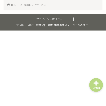
HOME
城南区デイサービス
ホーム
プライバシーポリシー
みやびについて
2025–2026 株式会社 優志-訪問看護ステーションみやび-
訪問看護新規ご相談フォー
ム
利用者様の作品
MENU