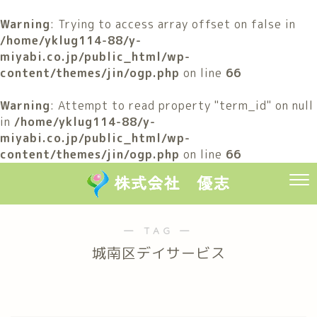
Warning
: Trying to access array offset on false in
/home/yklug114-88/y-
miyabi.co.jp/public_html/wp-
content/themes/jin/ogp.php
on line
66
Warning
: Attempt to read property "term_id" on null
in
/home/yklug114-88/y-
miyabi.co.jp/public_html/wp-
content/themes/jin/ogp.php
on line
66
― TAG ―
城南区デイサービス