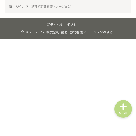
HOME
精神科訪問看護ステーション
ホーム
プライバシーポリシー
みやびについて
2025–2026 株式会社 優志-訪問看護ステーションみやび-
訪問看護新規ご相談フォー
ム
利用者様の作品
MENU