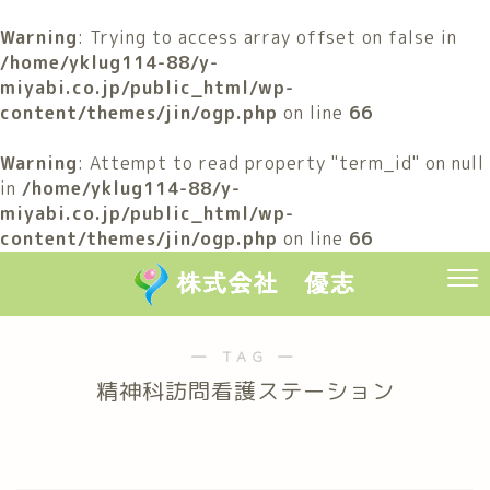
Warning
: Trying to access array offset on false in
/home/yklug114-88/y-
miyabi.co.jp/public_html/wp-
content/themes/jin/ogp.php
on line
66
Warning
: Attempt to read property "term_id" on null
in
/home/yklug114-88/y-
miyabi.co.jp/public_html/wp-
content/themes/jin/ogp.php
on line
66
― TAG ―
精神科訪問看護ステーション